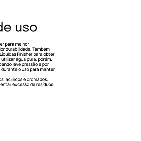
de uso
her para melhor
ior durabilidade. Também
íquidas Finisher para obter
utilizar água pura, porém,
cendo leve pressão e por
e durante o uso para manter
os, acrílicos e cromados.
entar excesso de resíduos.