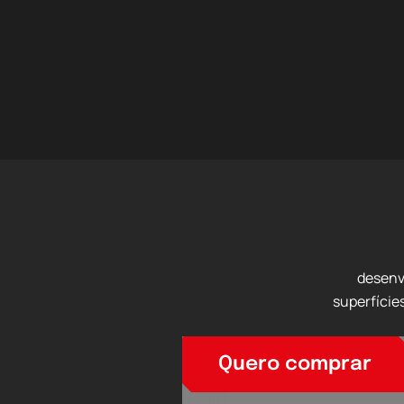
desenv
superfície
Quero comprar